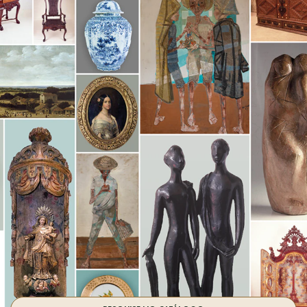
EMAIL
EVENTOS@FUNDACAOOSCARAMERICANO.ORG.BR
ENDEREÇO
AV. MORUMBI, 4077 - SÃO PAULO - SP - BRASIL
CEP 05650-000
SAIBA MAIS