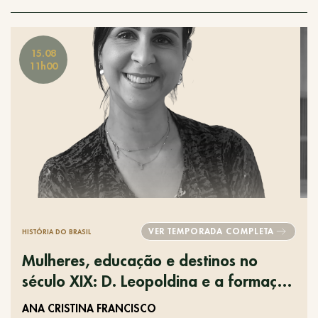
15.08
11h00
VER TEMPORADA COMPLETA
HISTÓRIA DO BRASIL
Mulheres, educação e destinos no
século XIX: D. Leopoldina e a formação
feminina entre dois mundos
ANA CRISTINA FRANCISCO