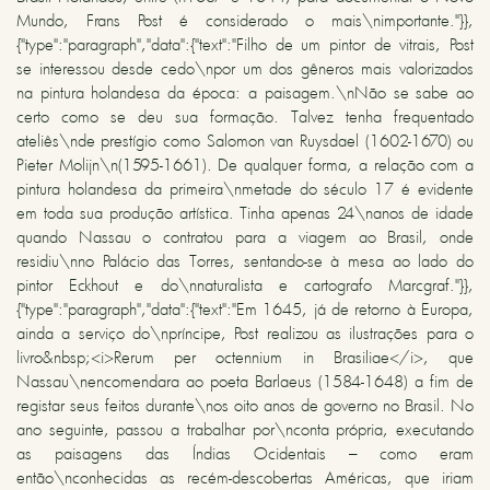
Mundo, Frans Post é considerado o mais\nimportante."}},
{"type":"paragraph","data":{"text":"Filho de um pintor de vitrais, Post
se interessou desde cedo\npor um dos gêneros mais valorizados
na pintura holandesa da época: a paisagem.\nNão se sabe ao
certo como se deu sua formação. Talvez tenha frequentado
ateliês\nde prestígio como Salomon van Ruysdael (1602-1670) ou
Pieter Molijn\n(1595-1661). De qualquer forma, a relação com a
pintura holandesa da primeira\nmetade do século 17 é evidente
em toda sua produção artística. Tinha apenas 24\nanos de idade
quando Nassau o contratou para a viagem ao Brasil, onde
residiu\nno Palácio das Torres, sentando-se à mesa ao lado do
pintor Eckhout e do\nnaturalista e cartografo Marcgraf."}},
{"type":"paragraph","data":{"text":"Em 1645, já de retorno à Europa,
ainda a serviço do\npríncipe, Post realizou as ilustrações para o
livro&nbsp;<i>Rerum per octennium in Brasiliae</i>, que
Nassau\nencomendara ao poeta Barlaeus (1584-1648) a fim de
registar seus feitos durante\nos oito anos de governo no Brasil. No
ano seguinte, passou a trabalhar por\nconta própria, executando
as paisagens das Índias Ocidentais – como eram
então\nconhecidas as recém-descobertas Américas, que iriam