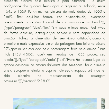
crescente procura pelo exótico e pelo pitoresco – é assim
boa\nparte dos quadros feitos após o regresso à Holanda, entre
1645 e 1659. Por\nfim, nas pinturas de maturidade, de 1660 a
1669, Post equilibra forma, cor e\nconteúdo, evocando
poeticamente o cenário tropical de sua mocidade no Brasil."}},
{"type":"paragraph","data":{"text":"Em seus últimos anos, Post viveu
de forma obscura, entregue\nà bebida e sem capacidade de
criação. Talvez a dimensão de seu êxito artístico\ncomo o
primeiro e mais expressivo pintor da paisagem brasileira no século
17\npossa ser avaliada pela homenagem feita pelo amigo Frans
Hals (1581-1666), que\nem meados de 1655 produz seu
retrato."}},{"type":"paragraph","data":{"text":"Frans Post ocupa lugar de
grande destaque na história da\narte das Américas: foi o primeiro
artista europeu a retratar a pujante natureza\ntropical, além de ter
sido pioneiro na representação da paisagem
brasileira."}}],"version":"2.18.0"}