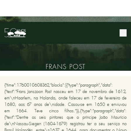
FRANS POST
{"time":1760010608362,"blocks":[{"type":"paragraph","data":
{"text":"Frans Janszoon Post nasceu em 17 de novembro de 1612,
em\nHaarlem, na Holanda, onde faleceu em 17 de fevereiro de
1680, aos 67 anos de\nidade. Casou-se em 1650 e enviuvou
em 1664. Teve cinco filhos."}},{"type":"paragraph","data":
{"text":"Dentre os seis pintores que o príncipe João Maurício
de\nNassau-Siegen (1604-1679) registrou ter a seu serviço no
Brasil Holandês, entre\n1637 e 1644, para documentar o Novo