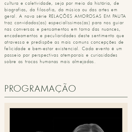
cultura e coletividade, seja por meio da história, de
biografias, da filosofia, da música ou das artes em
geral. A nova série RELAÇÕES AMOROSAS EM PAUTA
traz convidados(as) especialíssimos(as) para nos guiar
nas conversas e pensamentos em torno das nuances,
encadeamentos e peculiaridades deste sentimento que
atravessa e predispõe as mais comuns concepções de
felicidade e bem-estar existencial. Cada evento é um
passeio por perspectivas atemporais e curiosidades
sobre as trocas humanas mais almejadas.
PROGRAMAÇÃO