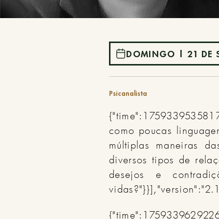
DOMINGO | 21 DE 
Psicanalista
{"time":1759339535817,
como poucas linguage
múltiplas maneiras d
diversos tipos de rel
desejos e contrad
vidas?"}}],"version":"2.
{"time":175933962922