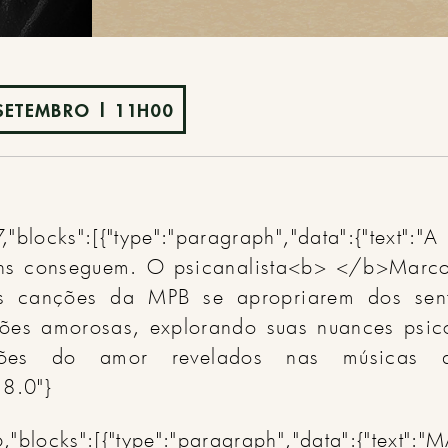
SETEMBRO | 11H00
"blocks":[{"type":"paragraph","data":{"text":"
ns conseguem. O psicanalista<b> </b>Marco
as canções da MPB se apropriarem dos sent
ações amorosas, explorando suas nuances psic
ições do amor revelados nas músicas 
18.0"}
6,"blocks":[{"type":"paragraph","data":{