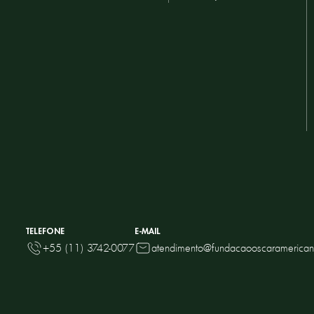
TELEFONE
E-MAIL
+55 (11) 3742-0077
atendimento@fundacaooscaramerican