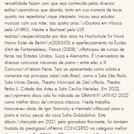
versatilidade fazem com que seja conhecida pelos diversos
estilos\npianísticos que aborda, tanto em sua maneira de tocar,
quanto nos repertórios\nque interpreta. Iniciou seus estudos
musicais com sua mãe, aos quatro anos.\nDoutora em Música
pela UNIRIO, Mestre e Bacharel pela USP,
realizou\nespecialização por dois anos na Hochschule für Musik
Hanns Eisler de Berlim\n(2003-05) e aperfeiçoamento na Écoles
d'Art de Fontainebleau, França (2008).\nParticipou de cursos de
férias nos Estados Unidos, Suíça e Alemanha. É\nvencedora de
diversos concursos nacionais de piano – entre eles o III
Concurso\nNelson Freire. Tem se apresentado como solista e
camerista nas principais salas\ndo Brasil, como a Sala São Paulo,
Sala Minas Gerais, Theatro Municipal de São\nPaulo, Theatro
Pedro II, Cidade das Artes e Sala Cecília Meireles. Em 2022,
seu\nprimeiro disco solo foi indicado ao GRAMMY LATINO 2022
como melhor disco de\nmúsica clássica. Neste trabalho,
transcreveu obras de Igor Stravinsky e Hermeto\nPascoal para o
piano e incluiu peças da russa Sofia Gubaidulina. Este
álbum,\nlançado em 2021 pela gravadora Rocinante, foi também
finalista do prestigioso\nPrêmio CONCERTO na categoria melhor