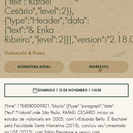
{"text":"Rafael
Cesário","level":2}},
{"type":"Header","data":
{"text":"& Erika
Ribeiro","level":2}}],"version":"2.18.
Violoncelo & Piano
ASSINATURA ANUAL
INGRESSOS
DOMINGO | 15 DE NOVEMBRO | 11H30
{"time":1768580009821,"blocks":[{"type":"paragraph","data":
{"text":"Natural\nde São Paulo, RAFAEL CESÁRIO iniciou os
estudos de violoncelo em 2005, com\nEduardo Bello. É Bacharel
pela Faculdade Santa Marcelina (2010), concluiu seu\nmestrado
na USP (2015), com Fábio Presgrave e seguiu com