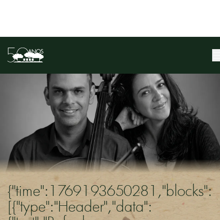
{"time":1769193650281,"blocks":
[{"type":"Header","data":