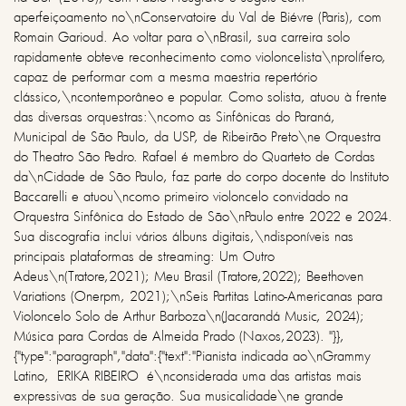
aperfeiçoamento no\nConservatoire du Val de Biévre (Paris), com
Romain Garioud. Ao voltar para o\nBrasil, sua carreira solo
rapidamente obteve reconhecimento como violoncelista\nprolífero,
capaz de performar com a mesma maestria repertório
clássico,\ncontemporâneo e popular. Como solista, atuou à frente
das diversas orquestras:\ncomo as Sinfônicas do Paraná,
Municipal de São Paulo, da USP, de Ribeirão Preto\ne Orquestra
do Theatro São Pedro. Rafael é membro do Quarteto de Cordas
da\nCidade de São Paulo, faz parte do corpo docente do Instituto
Baccarelli e atuou\ncomo primeiro violoncelo convidado na
Orquestra Sinfônica do Estado de São\nPaulo entre 2022 e 2024.
Sua discografia inclui vários álbuns digitais,\ndisponíveis nas
principais plataformas de streaming: Um Outro
Adeus\n(Tratore,2021); Meu Brasil (Tratore,2022); Beethoven
Variations (Onerpm, 2021);\nSeis Partitas Latino-Americanas para
Violoncelo Solo de Arthur Barboza\n(Jacarandá Music, 2024);
Música para Cordas de Almeida Prado (Naxos,2023). "}},
{"type":"paragraph","data":{"text":"Pianista indicada ao\nGrammy
Latino, ERIKA RIBEIRO é\nconsiderada uma das artistas mais
expressivas de sua geração. Sua musicalidade\ne grande