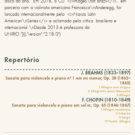
disco do ano. Em 2018, o CD <i>Images\nof Brazil</i>, em
parceria com a violinista americana Francesca\nAnderegg, foi
lançado internacionalmente pela <i>Naxos Latin
American\nSeries</i> e aclamado pela crítica brasileira e
internacional.\nDesde 2013 é professora da
UNIRIO."}}],"version":"2.18.0"}
Repertório
J. BRAHMS (1833–1897)
Sonata para violoncelo e piano nº 1 em mi menor, Op. 38 (1862–
1865)
I Allegro non troppo
II Allegretto quasi Menuetto
II Allegro
F. CHOPIN (1810-1849)
Sonata para violoncelo e piano em sol m, Op. 65 (1846-1847)
I Allegro moderato
II Scherzo
II Largo
IV Finale. Allegro