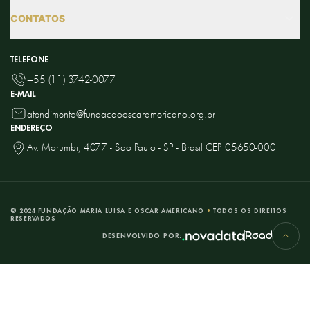
INGRESSOS
RETRATOS
CONTATOS
CONCERTOS
PORCELANAS
ADMINISTRATIVO
LITERATURA
TELEFONE
LEQUES COMEMORATIVOS
CULTURAL
+55 (11) 3742-0077
HISTÓRIA DO BRASIL
COMENDAS
E-MAIL
SALÃO DE CHÁ
CINEMA
atendimento@fundacaooscaramericano.org.br
MESTRES DO SÉCULO XX
EDUCATIVO
ENDEREÇO
PESQUISE NO CATÁLOGO
Av. Morumbi, 4077 - São Paulo - SP - Brasil CEP 05650-000
ATENDIMENTO A PESQUISADORES
ASSESSORIA DE IMPRENSA
AGENDAMENTO DE EVENTOS SOCIAIS
©
2024
FUNDAÇÃO MARIA LUISA E OSCAR AMERICANO
•
TODOS OS DIREITOS
RESERVADOS
DESENVOLVIDO POR: