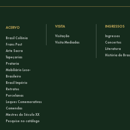
VISITA
INGRESSOS
ACERVO
Visitação
Ingressos
Brasil Colônia
Visita Mediadas
Concertos
Frans Post
Literatura
Arte Sacra
História do Bras
Tapeçarias
Prataria
Mobiliário Luso-
Brasileiro
Brasil Império
Retratos
Porcelanas
Leques Comemorativos
Comendas
Mestres do Século XX
Pesquise no catálogo