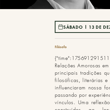
SÁBADO | 13 DE D
Filósofo
{"time":1756912915114
Relações Amorosas em P
principais tradições q
filosóficas, literárias
influenciaram nossa f
passando por experiên
vínculos. Uma reflexã
construídos ao l