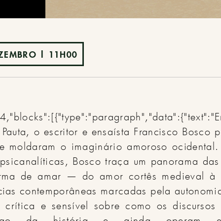
EZEMBRO | 11H00
,"blocks":[{"type":"paragraph","data":{"tex
auta, o escritor e ensaísta Francisco Bosco
ue moldaram o imaginário amoroso ocidental. 
 e psicanalíticas, Bosco traça um panorama das
orma de amar — do amor cortês medieval à 
cias contemporâneas marcadas pela autonomia 
o crítica e sensível sobre como os discurso
ongo da história e ainda operam e