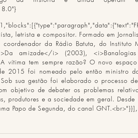
18.0"}
,"blocks":[{"type":"paragraph","data":{"tex
saísta, letrista e compositor. Formado em Jornal
oi coordenador da Rádio Batuta, do Instituto M
i>Da amizade</i> (2003), <i>Banalogias
A vítima tem sempre razão? O novo espaço 
de 2015 foi nomeado pelo então ministro da c
 Sob sua gestão foi elaborado o processo de
om objetivo de debater os problemas relativo
tas, produtores e a sociedade em geral. Desd
ama Papo de Segunda, do canal GNT.<br>"}}],"