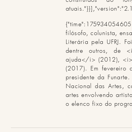
atuais."}}],"version":"2.
{"time":1759340546051
filósofo, colunista, en
Literária pela UFRJ. F
dentre outros, de <
ajuda</i> (2012), <i>
(2017). Em fevereiro 
presidente da Funarte.
Nacional das Artes, c
artes envolvendo artis
o elenco fixo do progr