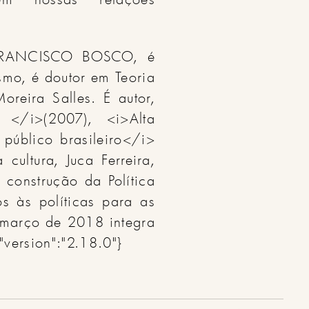
t":"FRANCISCO BOSCO, é
ismo, é doutor em Teoria
oreira Salles. É autor,
 </i>(2007), <i>Alta
público brasileiro</i>
ultura, Juca Ferreira,
 construção da Política
s às políticas para as
e março de 2018 integra
version":"2.18.0"}