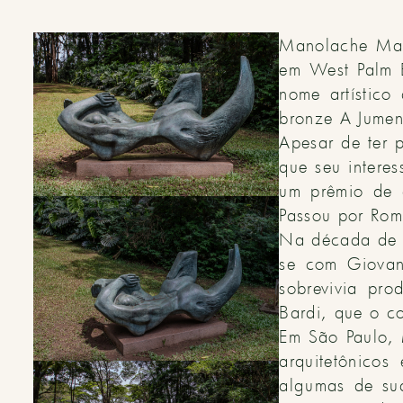
Manolache Man
em West Palm B
nome artístic
bronze
A Jumen
Apesar de ter p
que seu intere
um prêmio de 
Passou por Rom
Na década de 1
se com Giovan
sobrevivia pro
Bardi, que o c
Em São Paulo, 
arquitetônicos
algumas de su