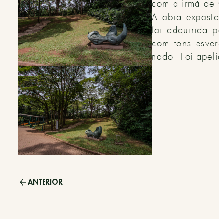
com a irmã de 
A obra exposta
foi adquirida 
com tons esver
nado. Foi ape
ANTERIOR