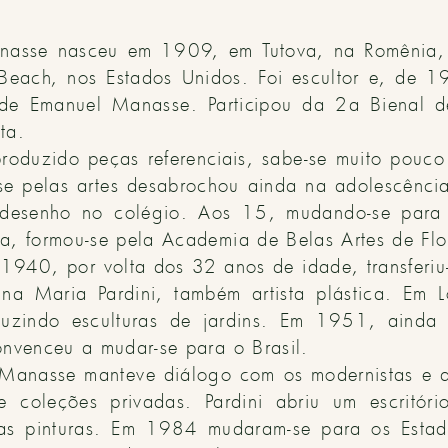
asse nasceu em 1909, em Tutova, na Romênia,
each, nos Estados Unidos. Foi escultor e, de 
o de Emanuel Manasse. Participou da 2a Bienal
ta.
roduzido peças referenciais, sabe-se muito pouco 
sse pelas artes desabrochou ainda na adolescênc
desenho no colégio. Aos 15, mudando-se para a 
a, formou-se pela Academia de Belas Artes de Flor
940, por volta dos 32 anos de idade, transferiu-
na Maria Pardini, também artista plástica. Em 
duzindo esculturas de jardins. Em 1951, ainda
onvenceu a mudar-se para o Brasil.
Manasse manteve diálogo com os modernistas e de
 e coleções privadas. Pardini abriu um escritór
as pinturas. Em 1984 mudaram-se para os Estad