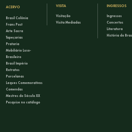
VISITA
INGRESSOS
ACERVO
Visitação
Ingressos
Brasil Colônia
Visita Mediadas
Concertos
Frans Post
Literatura
Arte Sacra
História do Bras
Tapeçarias
Prataria
Mobiliário Luso-
Brasileiro
Brasil Império
Retratos
Porcelanas
Leques Comemorativos
Comendas
Mestres do Século XX
Pesquise no catálogo