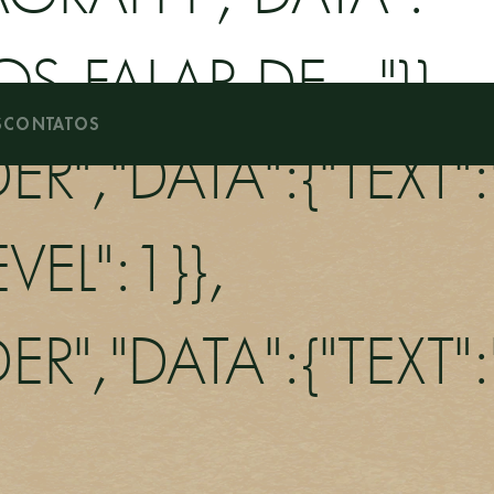
S FALAR DE..."}},
S
CONTATOS
DER","DATA":{"TEXT
VEL":1}},
DER","DATA":{"TEXT