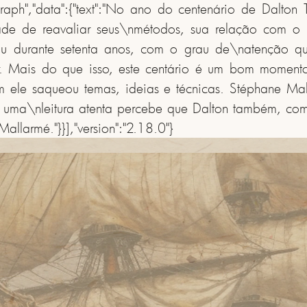
graph","data":{"text":"No ano do centenário de Dalton 
ade de reavaliar seus\nmétodos, sua relação com o 
u durante setenta anos, com o grau de\natenção que
er. Mais do que isso, este centário é um bom moment
m ele saqueou temas, ideias e técnicas. Stéphane Ma
mas uma\nleitura atenta percebe que Dalton também, com
llarmé."}}],"version":"2.18.0"}
ASSINE A NEWSLETTER
ADMINISTRATIVO
CULTURAL
EDUCATIVO