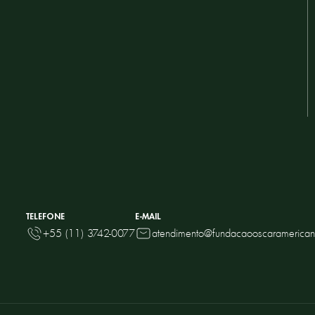
TELEFONE
E-MAIL
+55 (11) 3742-0077
atendimento@fundacaooscaramerican