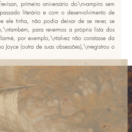
Trevisan, primeiro aniversário do\nvampiro sem
passado literário e com o desenvolvimento de
 ele tinha, não podia deixar de se rever, se
o,\ntambém, para revermos a própria lista dos
llarmé, por exemplo,\ntalvez não constasse da
o Joyce (outra de suas obsessões),\nregistrou o
PRÓXIMO
SALÃO DE CHÁ
ATENDIMENTO A PESQUISADORES
ASSESSORIA DE IMPRENSA
AGENDAMENTO DE EVENTOS SOCIAIS