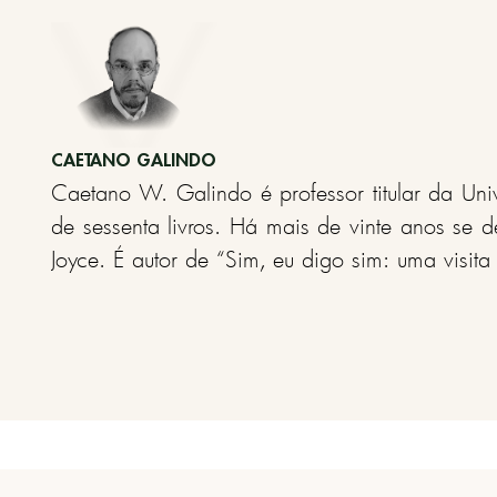
doutorado estudou a obra de Mallarmé e traduz
CAETANO GALINDO
Caetano W. Galindo é professor titular da Uni
de sessenta livros. Há mais de vinte anos se d
Joyce. É autor de “Sim, eu digo sim: uma visit
de “Latim em pó: um passeio pela formação d
língua: nossas palavras da cabeça aos pés” (
teatro.