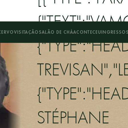
{"TEXT":"VAMO
CERVO
VISITAÇÃO
SALÃO DE CHÁ
ACONTECEU
INGRESSO
{"TYPE":"HEA
TREVISAN","LE
{"TYPE":"HEA
STÉPHANE