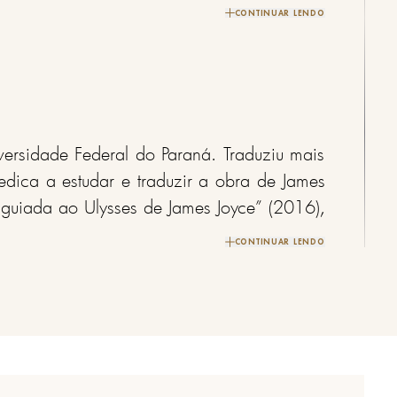
iu sua correspondência.
CONTINUAR LENDO
versidade Federal do Paraná. Traduziu mais
edica a estudar e traduzir a obra de James
a guiada ao Ulysses de James Joyce” (2016),
o nosso português” (2023) e “Na ponta da
CONTINUAR LENDO
2025), além de livros de contos, poesia e