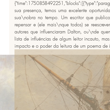
{"time":1750858492251,"blocks":[{"type":"para
sua presença, temos uma excelente oportunid
sua\nobra no tempo. Um escritor que publico
repensar e (ele mais\nque todos) se reescrev
autores que influenciaram Dalton, ou\nde que
lista de influências de algum leitor incauto, 
impacto e o poder da leitura de um poema de Ma
ANTERIOR