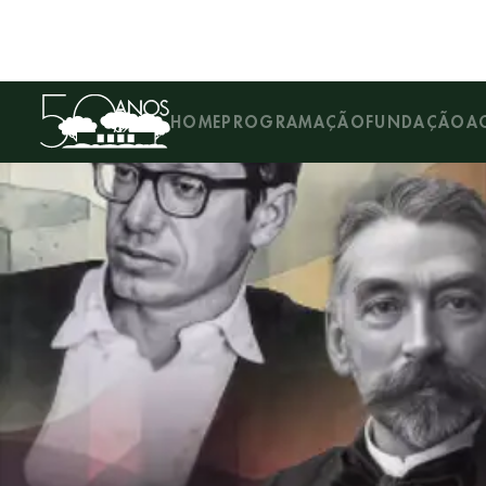
LITERATURA
|
VAMOS FALAR DE... DALTON TREVISAN & STÉPHANE MALLARMÉ
HOME
PROGRAMAÇÃO
FUNDAÇÃO
A